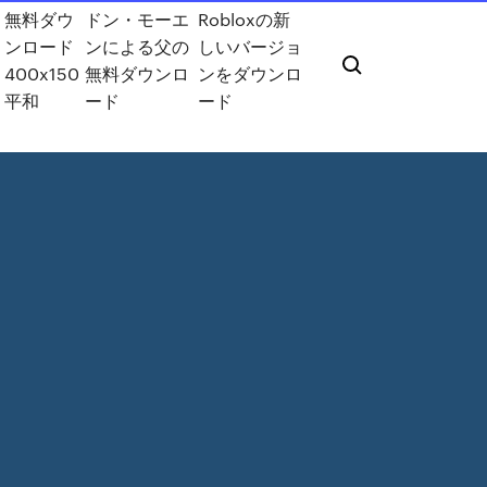
a
無料ダウ
ドン・モーエ
Robloxの新
ンロード
ンによる父の
しいバージョ
400x150
無料ダウンロ
ンをダウンロ
平和
ード
ード