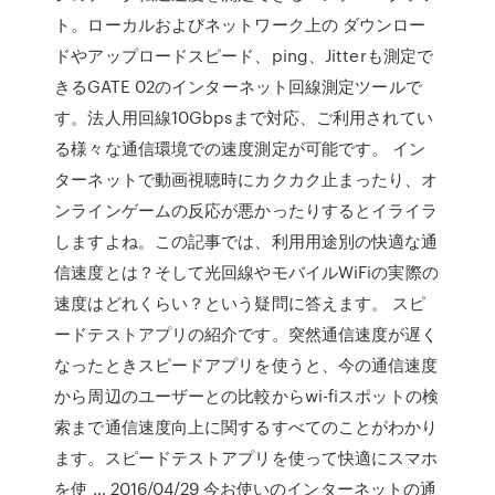
ト。ローカルおよびネットワーク上の ダウンロー
ドやアップロードスピード、ping、Jitterも測定で
きるGATE 02のインターネット回線測定ツールで
す。法人用回線10Gbpsまで対応、ご利用されてい
る様々な通信環境での速度測定が可能です。 イン
ターネットで動画視聴時にカクカク止まったり、オ
ンラインゲームの反応が悪かったりするとイライラ
しますよね。この記事では、利用用途別の快適な通
信速度とは？そして光回線やモバイルWiFiの実際の
速度はどれくらい？という疑問に答えます。 スピ
ードテストアプリの紹介です。突然通信速度が遅く
なったときスピードアプリを使うと、今の通信速度
から周辺のユーザーとの比較からwi-fiスポットの検
索まで通信速度向上に関するすべてのことがわかり
ます。スピードテストアプリを使って快適にスマホ
を使 … 2016/04/29 今お使いのインターネットの通