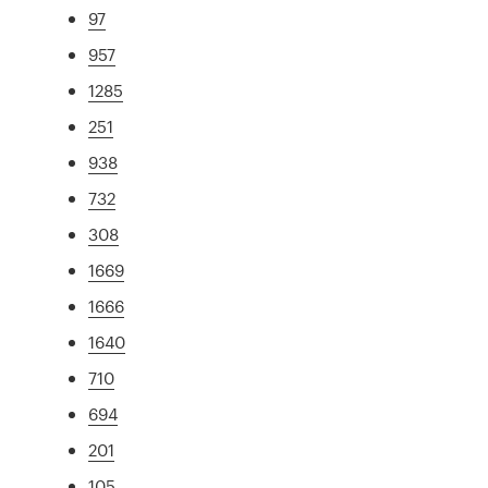
97
957
1285
251
938
732
308
1669
1666
1640
710
694
201
105