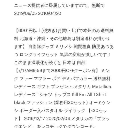
ニュース提供者に帰属していますので、無断で
2019/09/05 2010/04/20
【6001円以上(税抜き)お買い上げで本州のみ送料無
料 北海道・沖縄・その他離島は別途送料が掛かり
ます】 自衛隊グッズ ミリメシ 戦闘糧食 防災あつあ
つ ロングライフセット 気温の変動が激しいです！
このまま温暖化が続くと 日本は 自然
【7/17AM9:59まで2000円OFFクーポン有】 ミン
ク ファー マフラー ボア デミバフカラー 送料無料
レディース ギフト プレゼント,メタリカ Metallica
レディース Tシャツ トップス Kill Em All TShirt
black,ファッション (業務用30セット) オーミケン
シ ボーダー入バスタオル ライラック 【×30セッ
ト】 2016/12/17 2020/02/04 メタリカの「ブラッ
クエンド」 をレコチョクでダウンロード。