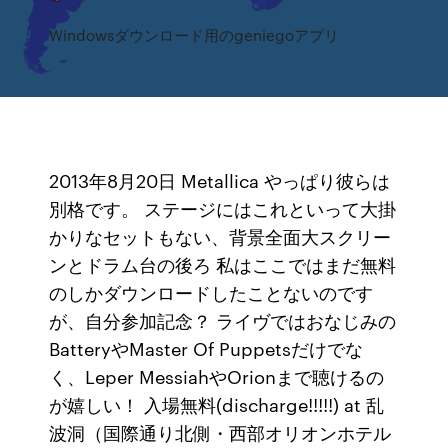
Windowsダウンロード用のgeniegoアプリ
2013年8月20日 Metallica やっぱり彼らは
別格です。 ステージにはこれといって大掛
かりなセットもない、背景全面大スクリー
ンとドラム台の後ろ 私はここではまだ無料
のしかダウンロードしたことないのです
が、自分参加記念？ ライヴではおなじみの
BatteryやMaster Of Puppetsだけでな
く、Leper MessiahやOrionまで聴けるの
が嬉しい！ 入場無料(discharge!!!!!) at 乱
波洞（国際通り北側・西部オリオンホテル