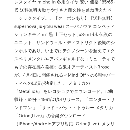
レスタイヤ michelin 冬用タイヤ 安い 価格 185/65-
15 送料無料★動きやすさと耐久性を兼ね備えたベ
ーシックタイプ。。【クーポンあり】【送料無料】
supernova jiu-jitsu wear スーパノヴァ コンペティ
ションキモノ m1 黒 上下セット ju3-m1-bk 伝説の
ユニット、サンドウェル・ディストリクト後期のシ
ンボルであり、いまではテクノシーンを超えてエク
スペリメンタルやアバンギャルドなコミュニティで
もその存在感を発揮する鬼才アーティストRrose
が、4月4日に開催される＜Mind Off＞の6周年パー
ティへの出演が決定した。 メタリカの
『Metallica』 をレコチョクでダウンロード。12曲
収録・62分・1991/01/01リリース。「エンター・サ
ンドマン 」「サッド・バット・トゥルー メタリカ
「Orion(Live)」の音楽ダウンロード
（iPhone/Androidアプリ対応. Orion(Live). メタリ